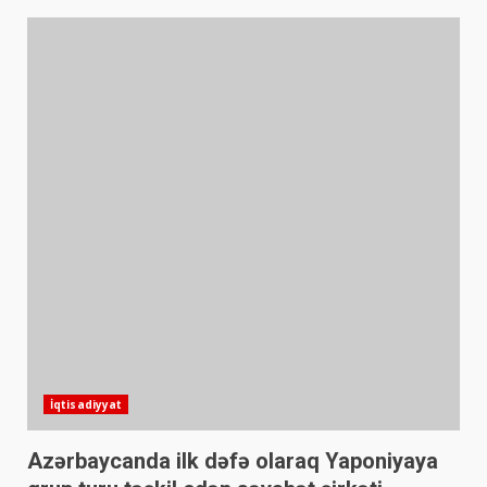
İqtisadiyyat
Azərbaycanda ilk dəfə olaraq Yaponiyaya