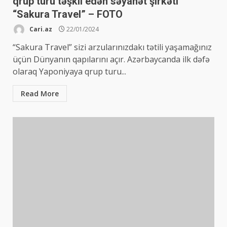
qrup turu təşkil edən səyahət şirkəti
“Sakura Travel” – FOTO
Cari.az
22/01/2024
“Sakura Travel” sizi arzularınızdakı tətili yaşamağınız
üçün Dünyanın qapılarını açır. Azərbaycanda ilk dəfə
olaraq Yaponiyaya qrup turu...
Read More