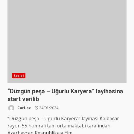
Sosial
“Düzgün peşə – Uğurlu Karyera” layihəsinə
start verilib
Cari.az
24/01/2024
“Düzgün peşə – Uğurlu Karyera” layihəsi Kəlbəcər
rayon 55 nömrəli tam orta məktəbi tərəfindən
Azərbaycan Respublikası Elm...