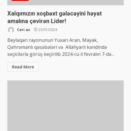
Xalqımızın xoşbəxt gələcəyini həyat
amalına çevirən Lider!
Cari.az
23/01/2024
Beyləqan rayonunun Yuxarı Aran, Mayak,
Qəhrəmanlı qəsəbələri və Allahyarlı kəndində
seçicilərlə görüş keçirilib 2024-cü il fevralın 7-də...
Read More