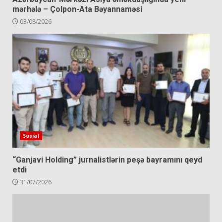
mərhələ – Çolpon-Ata Bəyannaməsi
03/08/2026
Sosial
“Ganjavi Holding” jurnalistlərin peşə bayramını qeyd
etdi
31/07/2026