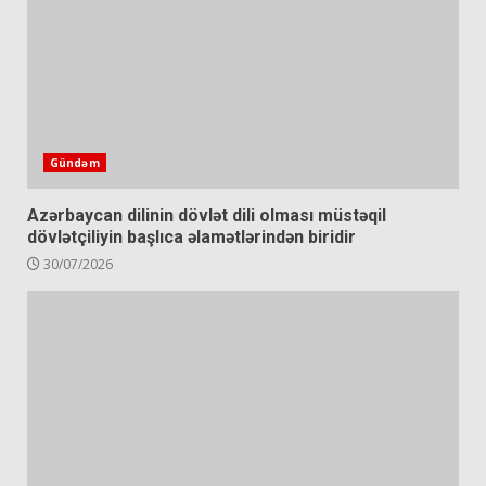
Gündəm
Azərbaycan dilinin dövlət dili olması müstəqil
dövlətçiliyin başlıca əlamətlərindən biridir
30/07/2026