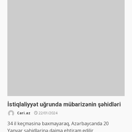
İstiqlaliyyət uğrunda mübarizənin şəhidləri
Cari.az
22/01/2024
34 il keçməsinə baxmayaraq, Azərbaycanda 20
Yanvar şəhidlərinə daima ehtiram edilir