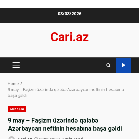
Skip
08/08/2026
to
content
Cari.az
PRIMARY
MENU
Home
9 may – Faşizm üzərində qələbə Azərbaycan neftinin hesabına
başa gəldi
Gündəm
9 may – Faşizm üzərində qələbə
Azərbaycan neftinin hesabına başa gəldi