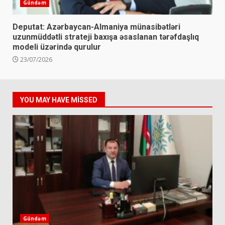
Gündəm
Deputat: Azərbaycan-Almaniya münasibətləri
uzunmüddətli strateji baxışa əsaslanan tərəfdaşlıq
modeli üzərində qurulur
23/07/2026
YOU MAY HAVE MISSED
Gündəm