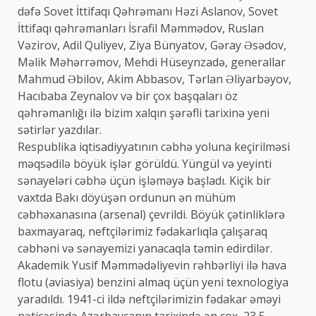
dəfə Sovet İttifaqı Qəhrəmanı Həzi Aslanov, Sovet
İttifaqı qəhrəmanları İsrafil Məmmədov, Ruslan
Vəzirov, Adil Quliyev, Ziya Bünyatov, Gəray Əsədov,
Məlik Məhərrəmov, Mehdi Hüseynzadə, generallar
Mahmud Əbilov, Akim Abbasov, Tərlan Əliyarbəyov,
Hacıbaba Zeynalov və bir çox başqaları öz
qəhrəmanlığı ilə bizim xalqın şərəfli tarixinə yeni
sətirlər yazdılar.
Respublika iqtisadiyyatının cəbhə yoluna keçirilməsi
məqsədilə böyük işlər görüldü. Yüngül və yeyinti
sənayeləri cəbhə üçün işləməyə başladı. Kiçik bir
vaxtda Bakı döyüşən ordunun ən mühüm
cəbhəxanasına (arsenal) çevrildi. Böyük çətinliklərə
baxmayaraq, neftçilərimiz fədakarlıqla çalışaraq
cəbhəni və sənayemizi yanacaqla təmin edirdilər.
Akademik Yusif Məmmədəliyevin rəhbərliyi ilə hava
flotu (aviasiya) benzini almaq üçün yeni texnologiya
yaradıldı. 1941-ci ildə neftçilərimizin fədakar əməyi