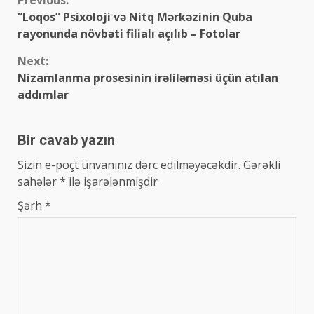
Continue
Previous:
“Loqos” Psixoloji və Nitq Mərkəzinin Quba
Reading
rayonunda növbəti filialı açılıb – Fotolar
Next:
Nizamlanma prosesinin irəliləməsi üçün atılan
addımlar
Bir cavab yazın
Sizin e-poçt ünvanınız dərc edilməyəcəkdir.
Gərəkli
sahələr
*
ilə işarələnmişdir
Şərh
*