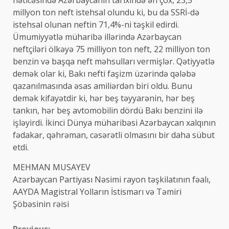
nəticəsində Azərbaycanın tarixində ən çox, 23,5
millyon ton neft istehsal olundu ki, bu da SSRİ-də
istehsal olunan neftin 71,4%-ni təşkil edirdi.
Ümumiyyətlə müharibə illərində Azərbaycan
neftçiləri ölkəyə 75 milliyon ton neft, 22 milliyon ton
benzin və başqa neft məhsulları vermişlər. Qətiyyətlə
demək olar ki, Bakı nefti faşizm üzərində qələbə
qazanılmasında əsas amiliərdən biri oldu. Bunu
demək kifayətdir ki, hər beş təyyarənin, hər beş
tankın, hər beş avtomobilin dördü Bakı benzini ilə
işləyirdi. İkinci Dünya müharibəsi Azərbaycan xalqının
fədakar, qəhrəman, cəsərətli olmasını bir daha sübut
etdi.
MEHMAN MUSAYEV
Azərbaycan Partiyası Nəsimi rayon təşkilatının fəalı,
AAYDA Magistral Yolların İstismarı və Təmiri
Şöbəsinin rəisi