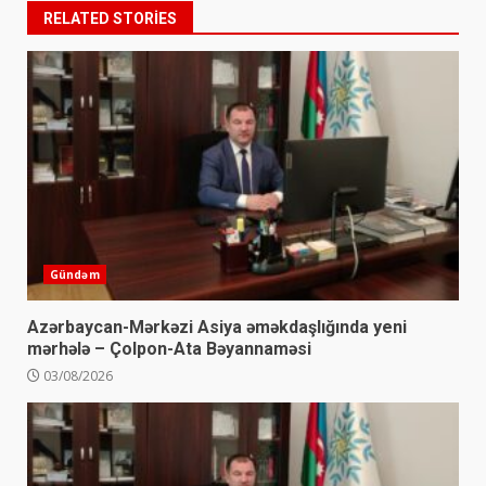
RELATED STORIES
Gündəm
Azərbaycan-Mərkəzi Asiya əməkdaşlığında yeni
mərhələ – Çolpon-Ata Bəyannaməsi
03/08/2026