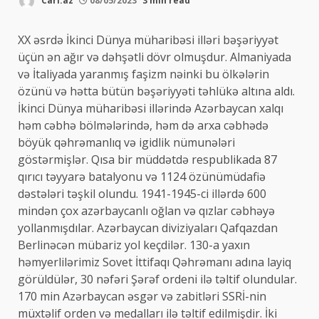
Cari.az
08/05/2023
3 min read
XX əsrdə İkinci Dünya müharibəsi illəri bəşəriyyət
üçün ən ağır və dəhşətli dövr olmuşdur. Almaniyada
və İtaliyada yaranmış faşizm nəinki bu ölkələrin
özünü və hətta bütün bəşəriyyəti təhlükə altına aldı.
İkinci Dünya müharibəsi illərində Azərbaycan xalqı
həm cəbhə bölmələrində, həm də arxa cəbhədə
böyük qəhrəmanlıq və igidlik nümunələri
göstərmişlər. Qısa bir müddətdə respublikada 87
qırıcı təyyarə batalyonu və 1124 özünümüdafiə
dəstələri təşkil olundu. 1941-1945-ci illərdə 600
mindən çox azərbaycanlı oğlan və qızlar cəbhəyə
yollanmışdılar. Azərbaycan diviziyaları Qafqazdan
Berlinəcən mübariz yol keçdilər. 130-a yaxın
həmyerlilərimiz Sovet İttifaqı Qəhrəmanı adına layiq
görüldülər, 30 nəfəri Şərəf ordeni ilə təltif olundular.
170 min Azərbaycan əsgər və zabitləri SSRİ-nin
müxtəlif orden və medalları ilə təltif edilmişdir. İki