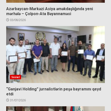
Azərbaycan-Mərkəzi Asiya əməkdaşlığında yeni
mərhələ – Çolpon-Ata Bəyannaməsi
03/08/2026
Sosial
“Ganjavi Holding” jurnalistlərin peşə bayramını qeyd
etdi
31/07/2026