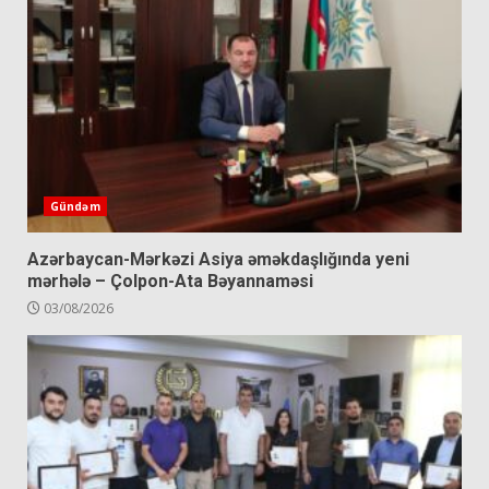
Gündəm
Azərbaycan-Mərkəzi Asiya əməkdaşlığında yeni
mərhələ – Çolpon-Ata Bəyannaməsi
03/08/2026