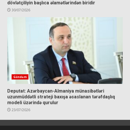
dövlətçiliyin başlıca əlamətlərindən biridir
30/07/2026
Gündəm
Deputat: Azərbaycan-Almaniya münasibətləri
uzunmüddətli strateji baxışa əsaslanan tərəfdaşlıq
modeli üzərində qurulur
23/07/2026