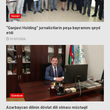
Sosial
“Ganjavi Holding” jurnalistlərin peşə bayramını qeyd
etdi
31/07/2026
Gündəm
Azərbaycan dilinin dövlət dili olması müstəqil