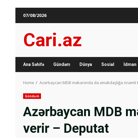
Skip
07/08/2026
to
content
Cari.az
Ana Səhifə
Gündəm
Dünya
Sosial
İdman
Home
Azərbaycan MDB məkanında da əməkdaşlığa önəmli tö
Gündəm
Azərbaycan MDB mək
verir – Deputat