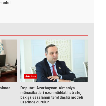
 modeli
Gündəm
 olması
Deputat: Azərbaycan-Almaniya
münasibətləri uzunmüddətli strateji
baxışa əsaslanan tərəfdaşlıq modeli
üzərində qurulur