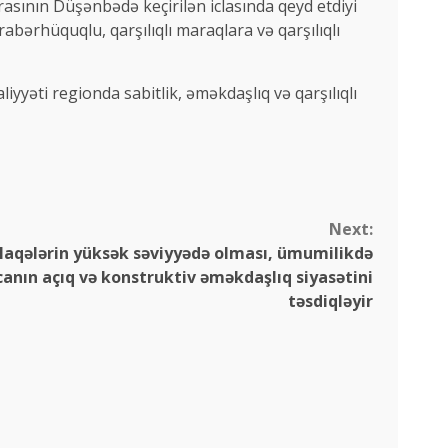
sının Düşənbədə keçirilən iclasında qeyd etdiyi
ərhüquqlu, qarşılıqlı maraqlara və qarşılıqlı
yyəti regionda sabitlik, əməkdaşlıq və qarşılıqlı
Next:
 əlaqələrin yüksək səviyyədə olması, ümumilikdə
ın açıq və konstruktiv əməkdaşlıq siyasətini
təsdiqləyir