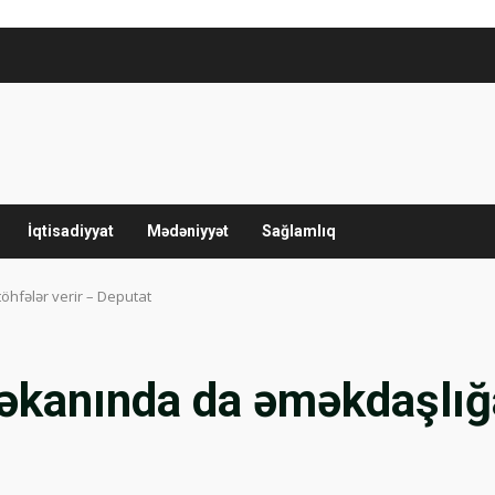
İqtisadiyyat
Mədəniyyət
Sağlamlıq
hfələr verir – Deputat
anında da əməkdaşlığa