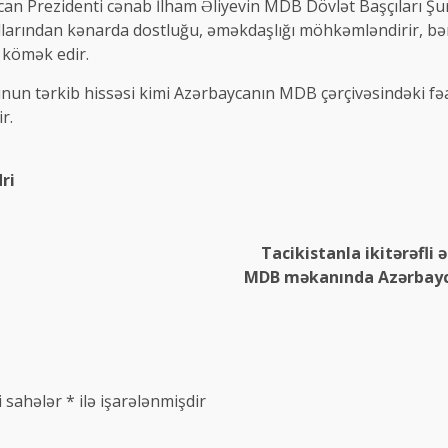
n Prezidenti cənab İlham Əliyevin MDB Dövlət Başçıları Şura
rından kənarda dostluğu, əməkdaşlığı möhkəmləndirir, bərab
kömək edir.
unun tərkib hissəsi kimi Azərbaycanın MDB çərçivəsindəki fəali
r.
ri
Tacikistanla ikitərəfli
MDB məkanında Azərbaycan
i sahələr
*
ilə işarələnmişdir