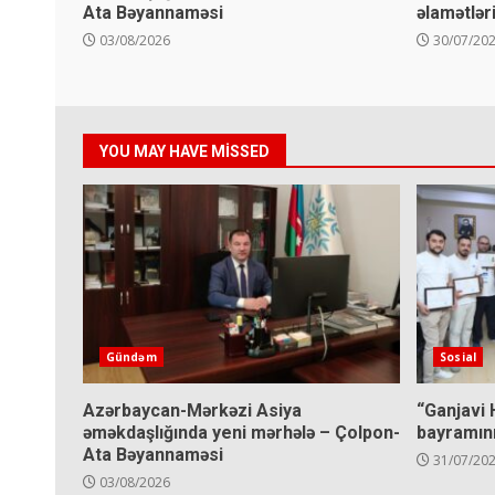
Ata Bəyannaməsi
əlamətləri
03/08/2026
30/07/20
YOU MAY HAVE MISSED
Gündəm
Sosial
Azərbaycan-Mərkəzi Asiya
“Ganjavi 
əməkdaşlığında yeni mərhələ – Çolpon-
bayramını
Ata Bəyannaməsi
31/07/20
03/08/2026