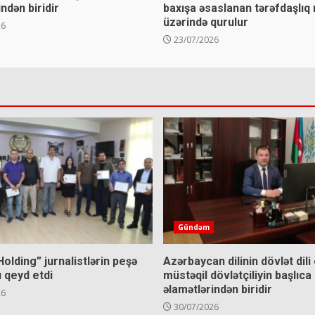
ndən biridir
baxışa əsaslanan tərəfdaşlıq
üzərində qurulur
26
23/07/2026
Gündəm
Holding” jurnalistlərin peşə
Azərbaycan dilinin dövlət dili
 qeyd etdi
müstəqil dövlətçiliyin başlıca
əlamətlərindən biridir
26
30/07/2026