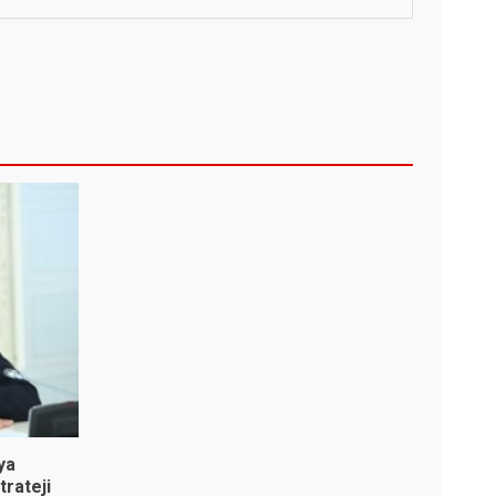
ya
trateji