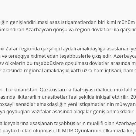
ığın genişləndirilməsi əsas istiqamətlərdən biri kimi mühüm
ləndirən Azərbaycan qonşu və region dövlətləri ilə qarşılıq
 Zəfər regionda qarşılıqlı faydalı əməkdaşlığa əsaslanan yen
 və tərəqqiyə xidmət edən təşəbbüslərlə çıxış edir. Azərbayca
v ölkələrin bu təşəbbüslərə qoşulması dövlətlər arasında m
 arasında regional əməkdaşlıq xətti üzrə həm iqtisadi, həm
, Türkmənistan, Qazaxıstan ilə fəal siyasi dialoqu müxtəlif 
asında ikitərəfli münasibətlər fəal şəkildə inkişaf etdirilir. 
çoxsaylı sənədlər əməkdaşlığın yeni istiqamətlərinin müəyyən
ıya qoyduqları vəzifələr əsasında əlaqələr genişlənməkdədir.
a ideyalarına əsaslanan təşəbbüslərin müəllifi olan Azərbayca
paytaxtı elan olunması, III MDB Oyunlarının ölkəmizdə keçir