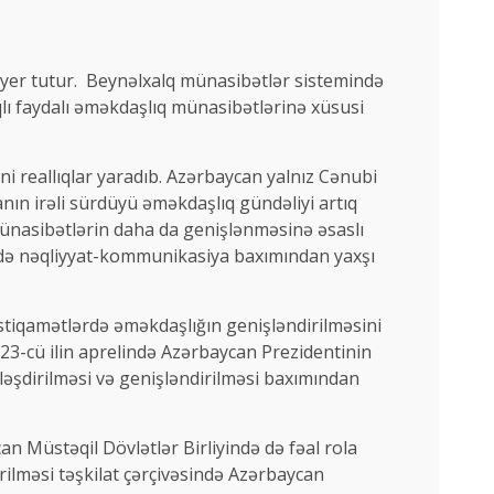
 yer tutur. Beynəlxalq münasibətlər sistemində
lı faydalı əməkdaşlıq münasibətlərinə xüsusi
i reallıqlar yaradıb. Azərbaycan yalnız Cənubi
nın irəli sürdüyü əməkdaşlıq gündəliyi artıq
ünasibətlərin daha da genişlənməsinə əsaslı
 də nəqliyyat-kommunikasiya baxımından yaxşı
istiqamətlərdə əməkdaşlığın genişləndirilməsini
2023-cü ilin aprelində Azərbaycan Prezidentinin
ləşdirilməsi və genişləndirilməsi baxımından
n Müstəqil Dövlətlər Birliyində də fəal rola
ilməsi təşkilat çərçivəsində Azərbaycan