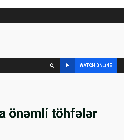
WATCH ONLINE
 önəmli töhfələr