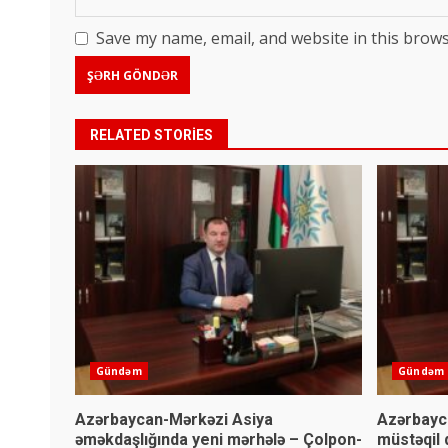
Save my name, email, and website in this brows
RELATED STORIES
Gündəm
Gündəm
Azərbaycan-Mərkəzi Asiya
Azərbayca
əməkdaşlığında yeni mərhələ – Çolpon-
müstəqil d