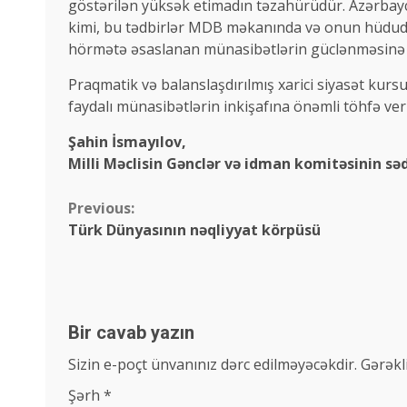
göstərilən yüksək etimadın təzahürüdür. Azərbayca
kimi, bu tədbirlər MDB məkanında və onun hüdudla
hörmətə əsaslanan münasibətlərin güclənməsinə 
Praqmatik və balanslaşdırılmış xarici siyasət kurs
faydalı münasibətlərin inkişafına önəmli töhfə veri
Şahin İsmayılov,
Milli Məclisin Gənclər və idman komitəsinin səd
Continue
Previous:
Türk Dünyasının nəqliyyat körpüsü
Reading
Bir cavab yazın
Sizin e-poçt ünvanınız dərc edilməyəcəkdir.
Gərəkl
Şərh
*