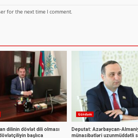
er for the next time I comment.
Gündəm
n dilinin dövlət dili olması
Deputat: Azərbaycan-Almani
övlətçiliyin başlıca
münasibətləri uzunmüddətli s