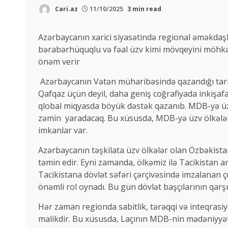
Cari.az
11/10/2025
3 min read
Azərbaycanın xarici siyasətində regional əməkdaşl
bərabərhüquqlu və fəal üzv kimi mövqeyini möhkəm
önəm verir
Azərbaycanın Vətən müharibəsində qazandığı tarixi
Qafqaz üçün deyil, daha geniş coğrafiyada inkişafa
qlobal miqyasda böyük dəstək qazanıb. MDB-yə üz
zəmin yaradacaq. Bu xüsusda, MDB-yə üzv ölkələr
imkanlar var.
Azərbaycanın təşkilata üzv ölkələr olan Özbəkistan
təmin edir. Eyni zamanda, ölkəmiz ilə Tacikistan ar
Tacikistana dövlət səfəri çərçivəsində imzalanan 
önəmli rol oynadı. Bu gün dövlət başçılarının qarş
Hər zaman regionda sabitlik, tərəqqi və inteqrasiy
malikdir. Bu xüsusda, Laçının MDB-nin mədəniyyət 