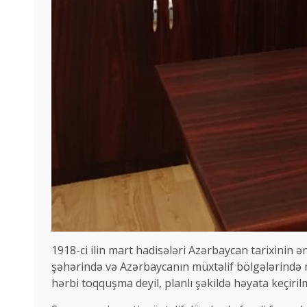
1918-ci ilin mart hadisələri Azərbaycan tarixinin ən
şəhərində və Azərbaycanın müxtəlif bölgələrində mi
hərbi toqquşma deyil, planlı şəkildə həyata keçirilm