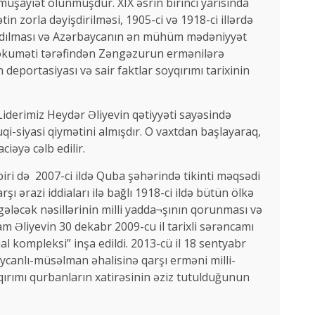
a müşayiət olunmuşdur. XIX əsrin birinci yarısında
zorla dəyişdirilməsi, 1905-ci və 1918-ci illərdə
yaradılması və Azərbaycanın ən mühüm mədəniyyət
 hökuməti tərəfindən Zəngəzurun ermənilərə
deportasiyası və sair faktlar soyqırımı tarixinin
iderimiz Heydər Əliyevin qətiyyəti sayəsində
uqi-siyasi qiymətini almışdır. O vaxtdan başlayaraq,
iəyə cəlb edilir.
biri də 2007-ci ildə Quba şəhərində tikinti məqsədi
ı ərazi iddiaları ilə bağlı 1918-ci ildə bütün ölkə
gələcək nəsillərinin milli yadda¬şının qorunması və
m Əliyevin 30 dekabr 2009-cu il tarixli sərəncamı
 kompleksi” inşa edildi. 2013-cü il 18 sentyabr
ycanlı-müsəlman əhalisinə qarşı erməni milli-
qırımı qurbanların xatirəsinin əziz tutulduğunun