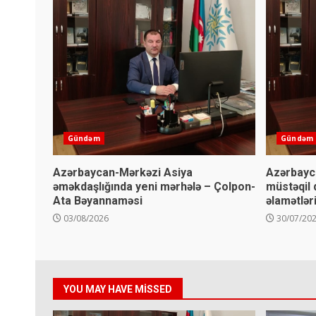
Gündəm
Gündəm
Azərbaycan-Mərkəzi Asiya
Azərbayca
əməkdaşlığında yeni mərhələ – Çolpon-
müstəqil d
Ata Bəyannaməsi
əlamətləri
03/08/2026
30/07/20
YOU MAY HAVE MISSED