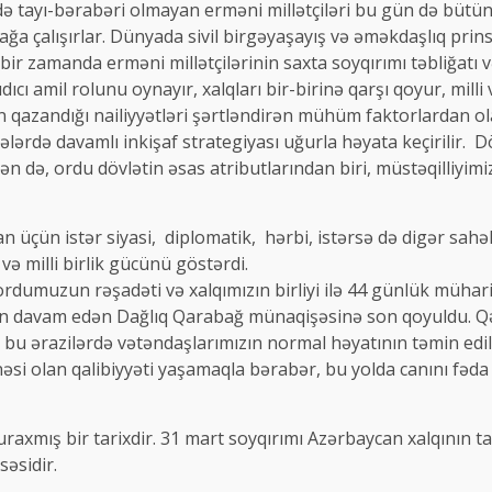
ndə tayı-bərabəri olmayan erməni millətçiləri bu gün də bütü
ağa çalışırlar. Dünyada sivil birgəyaşayış və əməkdaşlıq prin
ı bir zamanda erməni millətçilərinin saxta soyqırımı təbliğatı 
cı amil rolunu oynayır, xalqları bir-birinə qarşı qoyur, milli 
 qazandığı nailiyyətləri şərtləndirən mühüm faktorlardan olan
ahələrdə davamlı inkişaf strategiyası uğurla həyata keçirilir. 
n də, ordu dövlətin əsas atributlarından biri, müstəqilliyimiz
an üçün istər siyasi, diplomatik, hərbi, istərsə də digər sahə
ə milli birlik gücünü göstərdi.
ordumuzun rəşadəti və xalqımızın birliyi ilə 44 günlük müha
ın davam edən Dağlıq Qarabağ münaqişəsinə son qoyuldu. Qəd
bu ərazilərdə vətəndaşlarımızın normal həyatının təmin edil
nəsi olan qalibiyyəti yaşamaqla bərabər, bu yolda canını fəda
axmış bir tarixdir. 31 mart soyqırımı Azərbaycan xalqının tar
əsidir.