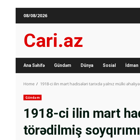
Skip
08/08/2026
to
content
Cari.az
Ana Səhifə
Gündəm
Dünya
Sosial
İdman
Home
1918-ci ilin mart hadisələri tarixdə yalnız mülki əhaliy
Gündəm
1918-ci ilin mart ha
törədilmiş soyqırımı