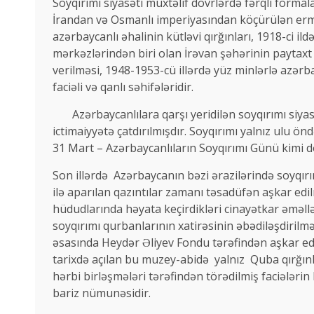
Soyqırımı siyasəti müxtəlif dövrlərdə fərqli formal
İrandan və Osmanlı imperiyasından köçürülən ermə
azərbaycanlı əhalinin kütləvi qırğınları, 1918-ci
mərkəzlərindən biri olan İrəvan şəhərinin paytax
verilməsi, 1948-1953-cü illərdə yüz minlərlə azərba
faciəli və qanlı səhifələridir.
Azərbaycanlılara qarşı yeridilən soyqırımı siyasə
ictimaiyyətə çatdırılmışdır. Soyqırımı yalnız ulu ö
31 Mart – Azərbaycanlıların Soyqırımı Günü kimi dövl
Son illərdə Azərbaycanın bəzi ərazilərində soyqırı
ilə aparılan qazıntılar zamanı təsadüfən aşkar edilm
hüdudlarında həyata keçirdikləri cinayətkar əməllə
soyqırımı qurbanlarının xatirəsinin əbədiləşdirilm
əsasında Heydər Əliyev Fondu tərəfindən aşkar edil
tarixdə açılan bu muzey-abidə yalnız Quba qırğınla
hərbi birləşmələri tərəfindən törədilmiş faciələr
bariz nümunəsidir.