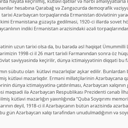
arda həyata keçirilmiş, kütləvi qətllər və hərbi əməliyyatlarl
nilər hesabına Qarabağ və Zəngəzurda demoqrafik vəziyyətin 
 ildə tarixi Azərbaycan torpaqlarında Ermənistan dövlətinin 
t kimi Ermənistana güzəştə gedilməsi, 1920-ci illərdə sovet
ycanlının indiki Ermənistan ərazisindəki əzəli torpaqlarından 
tinin uzun tarixi olsa da, bu barədə əsl həqiqət Ümummilli L
ndərimizin 1998-ci il 26 mart tarixli Fərmanından sonra öz hüq
ət səviyyəsində keçirilir, dünya ictimaiyyətinin diqqəti bu fac
mın sübutu olan kütləvi məzarlıqlar aşkar edilir. Bunlardan 
iş kütləvi məzarlıqdır. Erməni millətçilərinin Azərbaycana qarş
rinin dünya ictimaiyyətinə çatdırılması, Azərbaycan xalqının 
əsi məqsədi ilə Azərbaycan Respublikası Prezidenti cənab İlha
miş kütləvi məzarlığın yaxınlığında “Quba Soyqırımı memorial
rının deyil, 1918-ci il Azərbaycanın bütün ərazisində azərba
in bu gün Azərbaycan xalqı tərəfindən unudulmadığının və soy