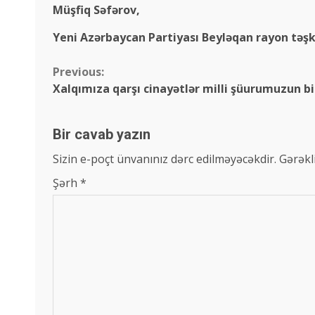
Müşfiq Səfərov,
Yeni Azərbaycan Partiyası Beyləqan rayon təşki
Continue
Previous:
Xalqımıza qarşı cinayətlər milli şüurumuzun bir
Reading
Bir cavab yazın
Sizin e-poçt ünvanınız dərc edilməyəcəkdir.
Gərəkl
Şərh
*