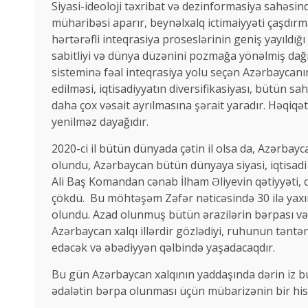
Siyasi-ideoloji təxribat və dezinformasiya sahəsi
müharibəsi aparır, beynəlxalq ictimaiyyəti çaşdırm
hərtərəfli inteqrasiya proseslərinin geniş yayıldığ
sabitliyi və dünya düzənini pozmağa yönəlmiş dağıdı
sisteminə fəal inteqrasiya yolu seçən Azərbaycanın
edilməsi, iqtisadiyyatın diversifikasiyası, bütün s
daha çox vəsait ayrılmasına şərait yaradır. Həqiqətə
yenilməz dayağıdır.
2020-ci il bütün dünyada çətin il olsa da, Azərbayc
olundu, Azərbaycan bütün dünyaya siyasi, iqtisadi v
Ali Baş Komandan cənab İlham Əliyevin qətiyyəti, 
çökdü. Bu möhtəşəm Zəfər nəticəsində 30 ilə yax
olundu. Azad olunmuş bütün ərazilərin bərpası və 
Azərbaycan xalqı illərdir gözlədiyi, ruhunun təntə
edəcək və əbədiyyən qəlbində yaşadacaqdır.
Bu gün Azərbaycan xalqının yaddaşında dərin iz bur
ədalətin bərpa olunması üçün mübarizənin bir hiss