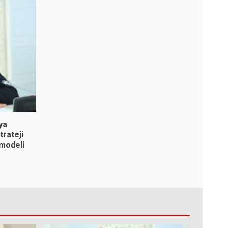
ya
trateji
 modeli