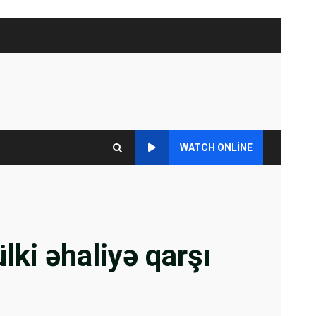
WATCH ONLINE
lki əhaliyə qarşı