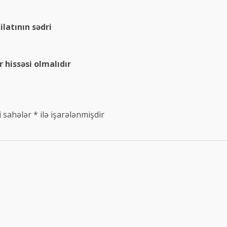
latının sədri
 hissəsi olmalıdır
i sahələr
*
ilə işarələnmişdir