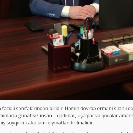
 faciəli səhifələrindən biridir. Həmin dövrdə erməni silahlı dəs
nlərlə günahsız insan – qadınlar, uşaqlar və qocalar amansız
iş soyqırımı aktı kimi qiymətləndirilməlidir.