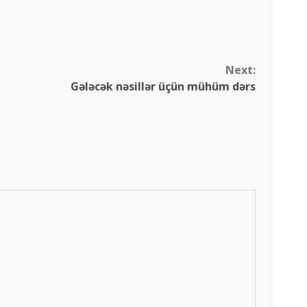
Next:
Gələcək nəsillər üçün mühüm dərs