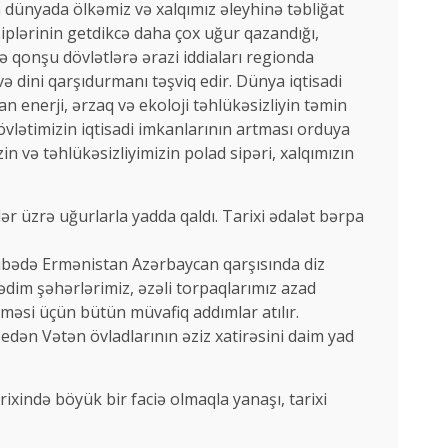
n dünyada ölkəmiz və xalqımız əleyhinə təbliğat
siplərinin getdikcə daha çox uğur qazandığı,
və qonşu dövlətlərə ərazi iddiaları regionda
və dini qarşıdurmanı təşviq edir. Dünya iqtisadi
 enerji, ərzaq və ekoloji təhlükəsizliyin təmin
Dövlətimizin iqtisadi imkanlarının artması orduya
in və təhlükəsizliyimizin polad sipəri, xalqımızın
lər üzrə uğurlarla yadda qaldı. Tarixi ədalət bərpa
ribədə Ermənistan Azərbaycan qarşısında diz
im şəhərlərimiz, əzəli torpaqlarımız azad
məsi üçün bütün müvafiq addımlar atılır.
 edən Vətən övladlarının əziz xatirəsini daim yad
ixində böyük bir faciə olmaqla yanaşı, tarixi