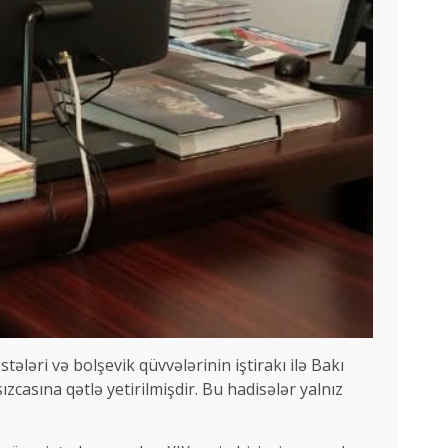
tələri və bolşevik qüvvələrinin iştirakı ilə Bakı
casına qətlə yetirilmişdir. Bu hadisələr yalnız