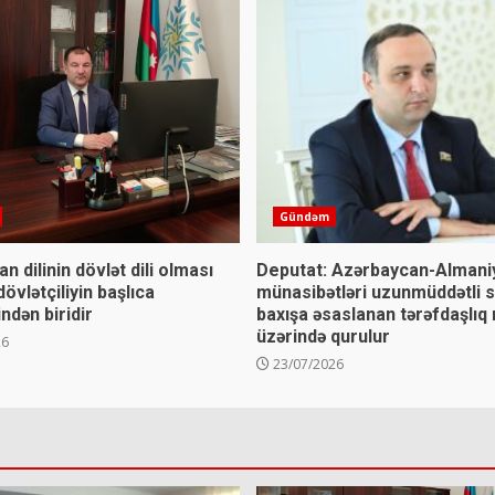
Gündəm
n dilinin dövlət dili olması
Deputat: Azərbaycan-Almani
övlətçiliyin başlıca
münasibətləri uzunmüddətli s
ndən biridir
baxışa əsaslanan tərəfdaşlıq
üzərində qurulur
26
23/07/2026