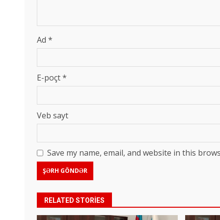
Ad
*
E-poçt
*
Veb sayt
Save my name, email, and website in this brows
RELATED STORIES